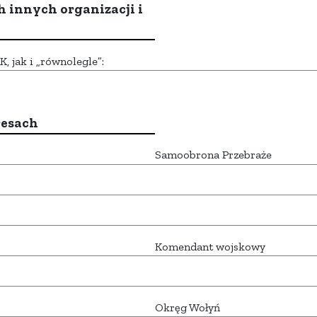
h innych organizacji i
 jak i „równolegle”:
resach
Samoobrona Przebraże
Komendant wojskowy
Okręg Wołyń