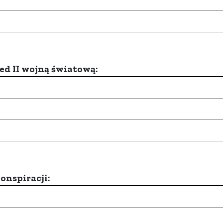
d II wojną światową:
onspiracji: