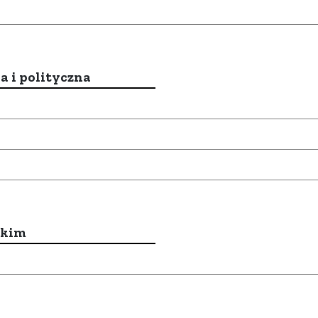
a i polityczna
ckim