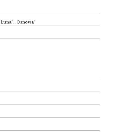
„Łuna”, „Osnowa”