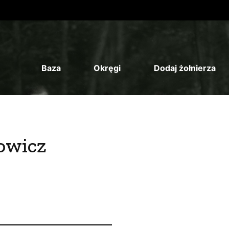
Baza
Okręgi
Dodaj żołnierza
owicz