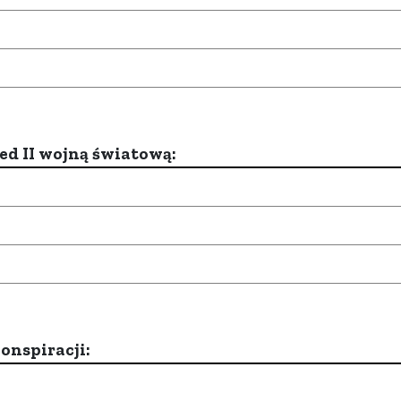
d II wojną światową:
onspiracji: