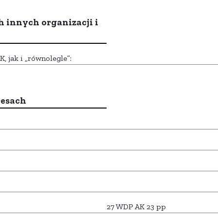
h innych organizacji i
 jak i „równolegle”:
resach
27 WDP AK 23 pp