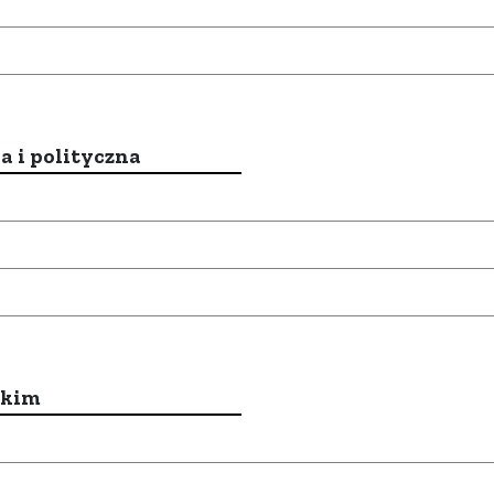
a i polityczna
ckim