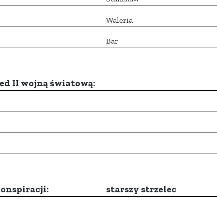
Waleria
Bar
d II wojną światową:
onspiracji:
starszy strzelec