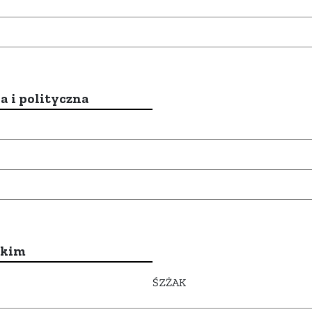
a i polityczna
ckim
ŚZŻAK