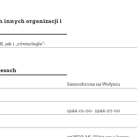
h innych organizacji i
 jak i „równolegle”:
resach
Samoobrona na Wołyniu
1944-01-00- 1944-07-00
27 WDP AK, III/50 pp 1 komp.