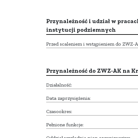
Przynależność i udział w pracac
instytucji podziemnych
Przed scaleniem i wstąpieniem do ZWZ-AK,
Przynależność do ZWZ-AK na K
Działalność:
Data zaprzysiężenia:
Czasookres:
Pełnione funkcje:
Oddział względnie pion organizacyjny: