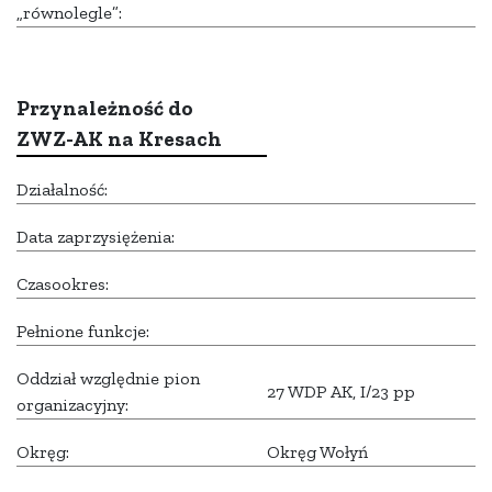
„równolegle”:
Przynależność do
ZWZ-AK na Kresach
Działalność:
Data zaprzysiężenia:
Czasookres:
Pełnione funkcje:
Oddział względnie pion
27 WDP AK, I/23 pp
organizacyjny:
Okręg:
Okręg Wołyń