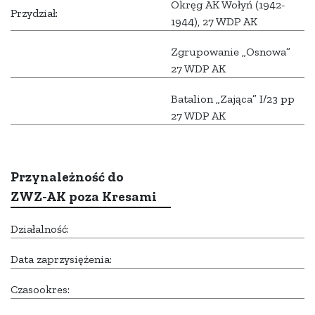
Okręg AK Wołyń (1942-
Przydział:
1944), 27 WDP AK
Zgrupowanie „Osnowa”
27 WDP AK
Batalion „Zająca” I/23 pp
27 WDP AK
Przynależność do
ZWZ-AK poza Kresami
Działalność:
Data zaprzysiężenia:
Czasookres: