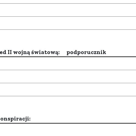
d II wojną światową:
podporucznik
onspiracji: