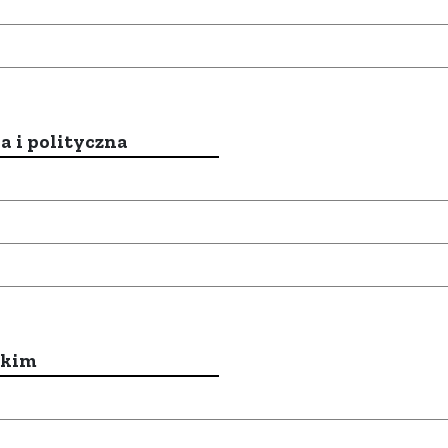
a i polityczna
ckim