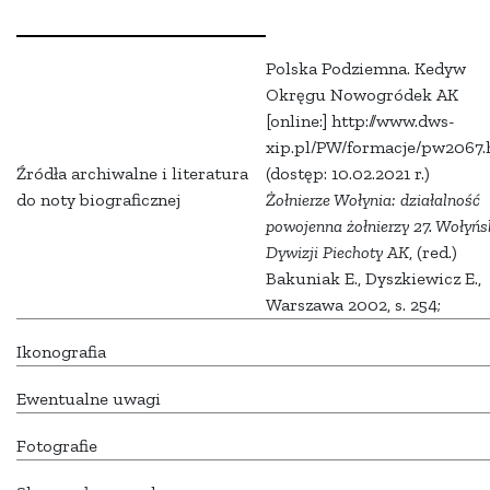
Polska Podziemna. Kedyw
Okręgu Nowogródek AK
[online:] http://www.dws-
xip.pl/PW/formacje/pw2067.
Źródła archiwalne i literatura
(dostęp: 10.02.2021 r.)
do noty biograficznej
Żołnierze Wołynia: działalność
powojenna żołnierzy 27. Wołyńs
Dywizji Piechoty AK
, (red.)
Bakuniak E., Dyszkiewicz E.,
Warszawa 2002, s. 254;
Ikonografia
Ewentualne uwagi
Fotografie