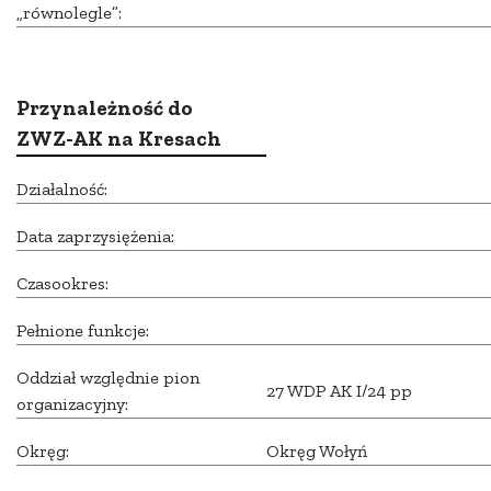
„równolegle”:
Przynależność do
ZWZ-AK na Kresach
Działalność:
Data zaprzysiężenia:
Czasookres:
Pełnione funkcje:
Oddział względnie pion
27 WDP AK I/24 pp
organizacyjny:
Okręg:
Okręg Wołyń