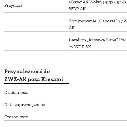
Okręg AK Wołyń (1942-1944),
Przydział:
WDP AK
Zgrupowanie „Osnowa” 27 
AK
Batalion „Krwawa Łuna” I/2
27 WDP AK
Przynależność do
ZWZ-AK poza Kresami
Działalność:
Data zaprzysiężenia:
Czasookres: