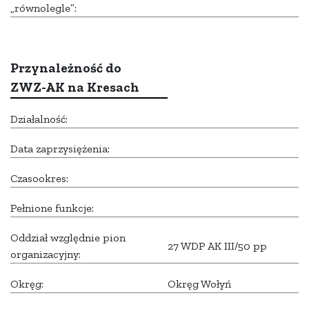
„równolegle”:
Przynależność do
ZWZ-AK na Kresach
Działalność:
Data zaprzysiężenia:
Czasookres:
Pełnione funkcje:
Oddział względnie pion
27 WDP AK III/50 pp
organizacyjny:
Okręg:
Okręg Wołyń