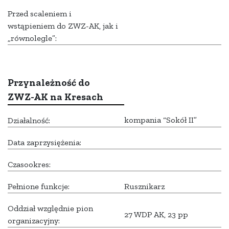
Przed scaleniem i
wstąpieniem do ZWZ-AK, jak i
„równolegle”:
Przynależność do
ZWZ-AK na Kresach
kompania “Sokół II”
Działalność:
Data zaprzysiężenia:
Czasookres:
Pełnione funkcje:
Rusznikarz
Oddział względnie pion
27 WDP AK, 23 pp
organizacyjny: