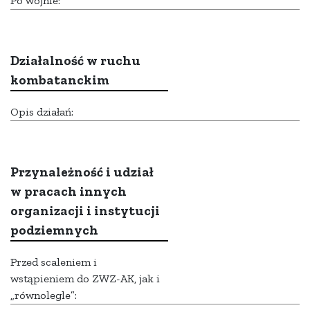
Po wojnie:
Działalność w ruchu
kombatanckim
Opis działań:
Przynależność i udział
w pracach innych
organizacji i instytucji
podziemnych
Przed scaleniem i
wstąpieniem do ZWZ-AK, jak i
„równolegle”: