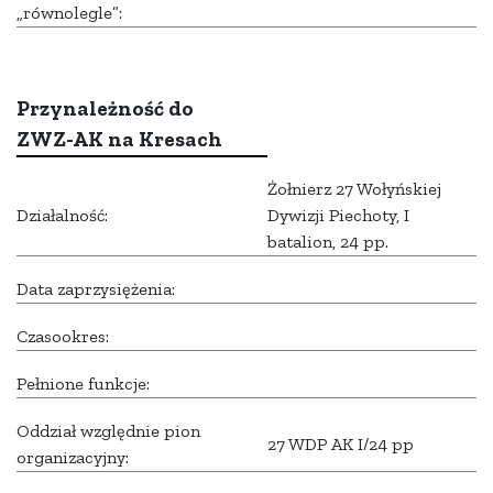
„równolegle”:
Przynależność do
ZWZ-AK na Kresach
Żołnierz 27 Wołyńskiej
Działalność:
Dywizji Piechoty, I
batalion, 24 pp.
Data zaprzysiężenia:
Czasookres:
Pełnione funkcje:
Oddział względnie pion
27 WDP AK I/24 pp
organizacyjny: