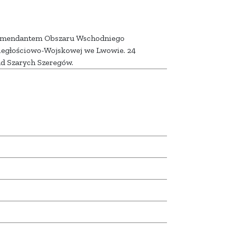
komendantem Obszaru Wschodniego
dległościowo-Wojskowej we Lwowie. 24
ad Szarych Szeregów.