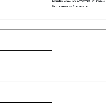
Kazimierza we Lwowie. W 1921 r.
Rousseau w Genewie.