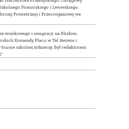
aki Harcerstwa Przemyskiego; Okręgowy
Szkolnego Pomorskiego i Lwowskiego.
 Obrony Powietrznej i Przeciwgazowej we
wa wojskowego i emigracji na Bliskim
erskich Komendy Placu w Tel Awiwie i
bursie szkolnej żołnierzy. Był redaktorem
t”