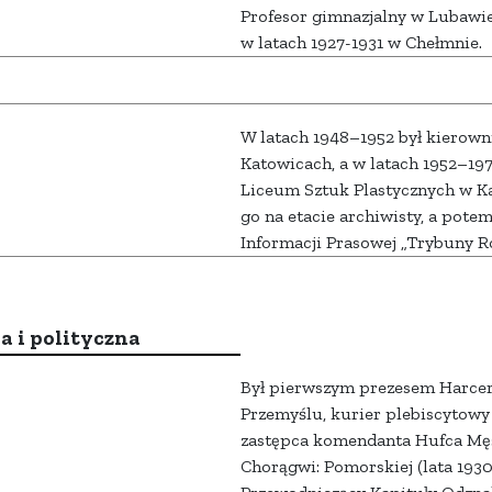
Profesor gimnazjalny w Lubawi
w latach 1927-1931 w Chełmnie.
W latach 1948–1952 był kierowni
Katowicach, a w latach 1952–197
Liceum Sztuk Plastycznych w Ka
go na etacie archiwisty, a pot
Informacji Prasowej „Trybuny Ro
a i polityczna
Był pierwszym prezesem Harce
Przemyślu, kurier plebiscytowy 
zastępca komendanta Hufca Mę
Chorągwi: Pomorskiej (lata 1930