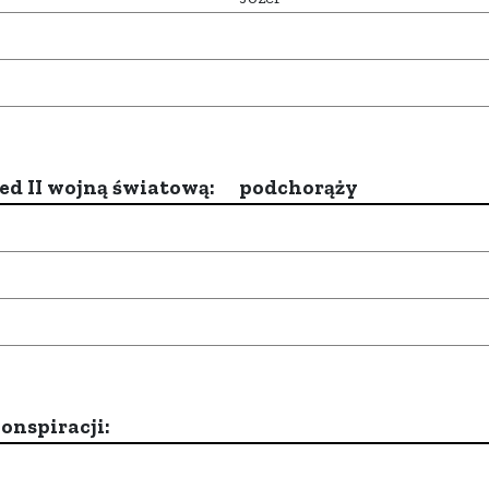
d II wojną światową:
podchorąży
onspiracji: