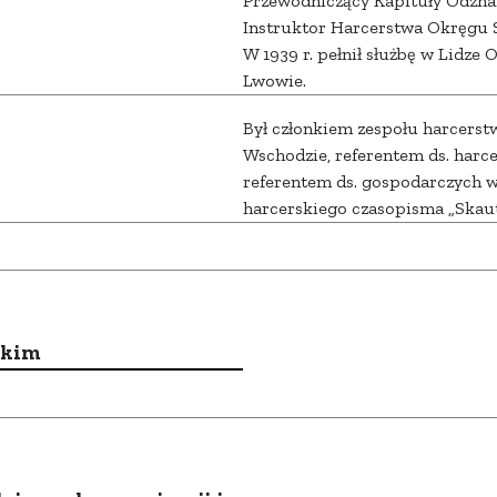
Przewodniczący Kapituły Odzn
Instruktor Harcerstwa Okręgu 
W 1939 r. pełnił służbę w Lidze
Lwowie.
Był członkiem zespołu harcerst
Wschodzie, referentem ds. harc
referentem ds. gospodarczych w 
harcerskiego czasopisma „Skau
ckim