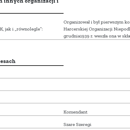
h innych organizacji i
Organizował i był pierwszym 
 jak i „równolegle”:
Harcerskiej Organizacji Niepo
grudnia1939 r. weszła ona w skł
resach
Komendant
Szare Szeregi