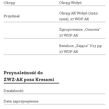
Okręg:
Okręg Wołyń
Okręg AK Wołyń (1942-
Przydział:
1944), 27 WDP AK
Zgrupowanie „Osnowa”
27 WDP AK
Batalion „Zająca” I/23 pp
27 WDP AK
Przynależność do
ZWZ-AK poza Kresami
Działalność:
Data zaprzysiężenia: