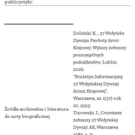
publicystyki:
Doliński K. ,
27 Wołyńska
Dywizja Piechoty Armii
Krajowej: Wykazy żołnierzy
poszczególnych
pododdziałów,
Lublin
2016;
“Biuletyn Informacyjny
27 Wołyńskiej Dywizji
Armii Krajowej”,
Warszawa, nr 1(37) rok
10, 1993;
Źródła archiwalne i literatura
Turowski J.,
Cmentarze
do noty biograficznej
żołnierzy 27 Wołyńskiej
Dywizji AK,
Warszawa
1989, s. 9;