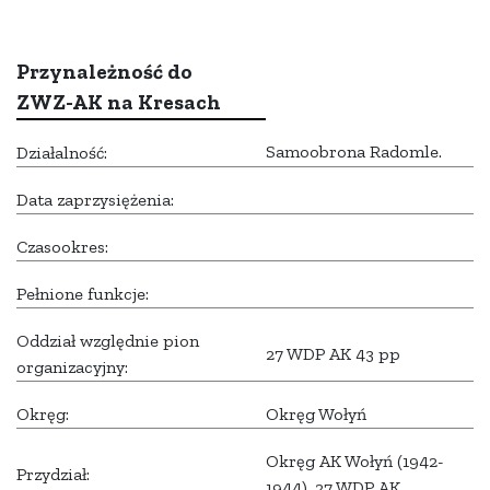
Przynależność do
ZWZ-AK na Kresach
Samoobrona Radomle.
Działalność:
Data zaprzysiężenia:
Czasookres:
Pełnione funkcje:
Oddział względnie pion
27 WDP AK 43 pp
organizacyjny:
Okręg:
Okręg Wołyń
Okręg AK Wołyń (1942-
Przydział:
1944), 27 WDP AK