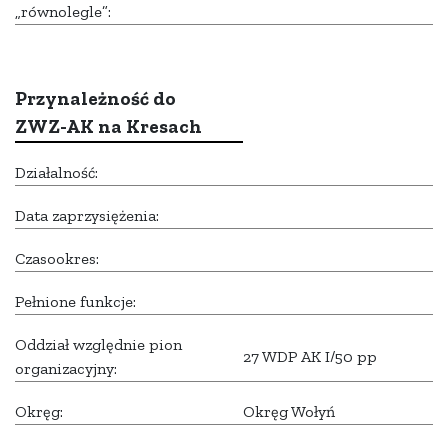
„równolegle”:
Przynależność do
ZWZ-AK na Kresach
Działalność:
Data zaprzysiężenia:
Czasookres:
Pełnione funkcje:
Oddział względnie pion
27 WDP AK I/50 pp
organizacyjny:
Okręg:
Okręg Wołyń