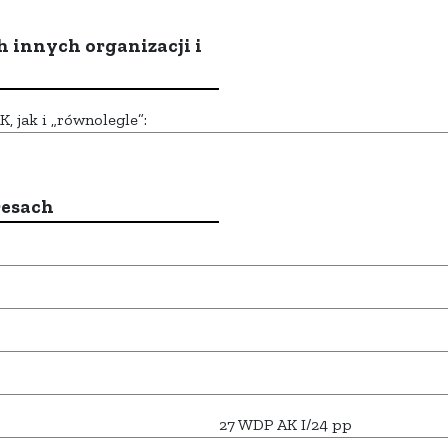
h innych organizacji i
 jak i „równolegle”:
resach
27 WDP AK I/24 pp