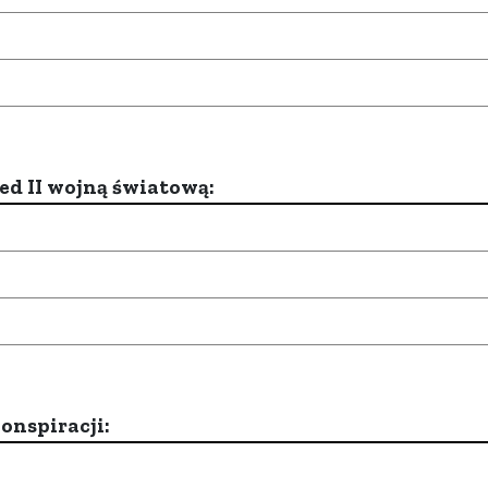
d II wojną światową:
onspiracji: