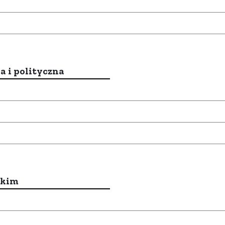
a i polityczna
ckim