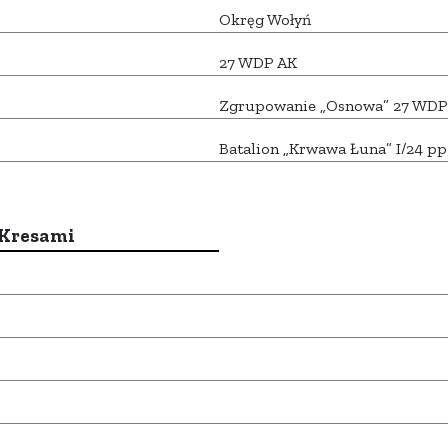
Okręg Wołyń
27 WDP AK
Zgrupowanie „Osnowa” 27 WDP
Batalion „Krwawa Łuna” I/24 p
 Kresami