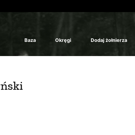
Baza
Okręgi
Dodaj żołnierza
yński