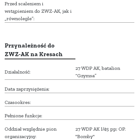
Przed scaleniem i
wstąpieniem do ZWZ-AK, jak i
„równolegle”:
Przynależność do
ZWZ-AK na Kresach
27 WDP AK, batalion
Działalność:
“Gzymsa”
Data zaprzysiężenia:
Czasookres:
Pełnione funkcje:
Oddział względnie pion
27 WDP AK I/45 pp; OP.
organizacyjny:
"Bomby"