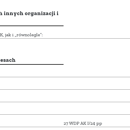
h innych organizacji i
 jak i „równolegle”:
resach
27 WDP AK I/24 pp