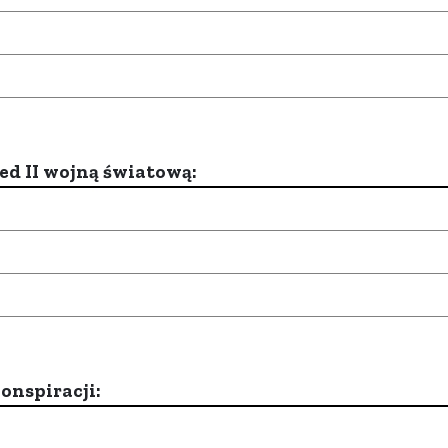
d II wojną światową:
onspiracji: