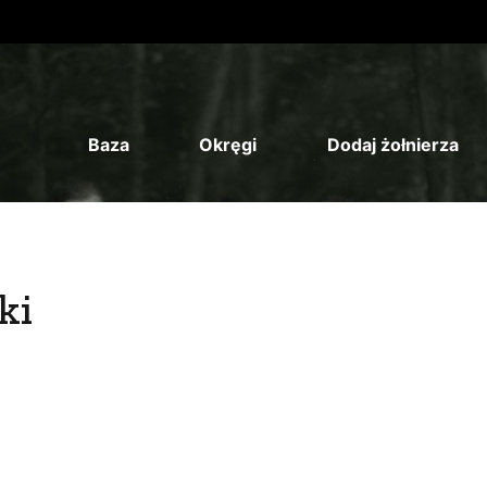
Baza
Okręgi
Dodaj żołnierza
ki