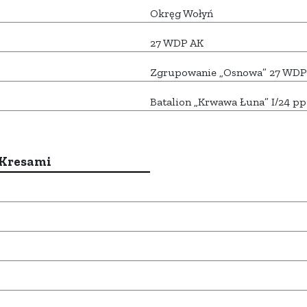
Okręg Wołyń
27 WDP AK
Zgrupowanie „Osnowa” 27 WDP
Batalion „Krwawa Łuna” I/24 p
 Kresami