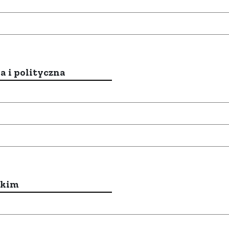
a i polityczna
ckim