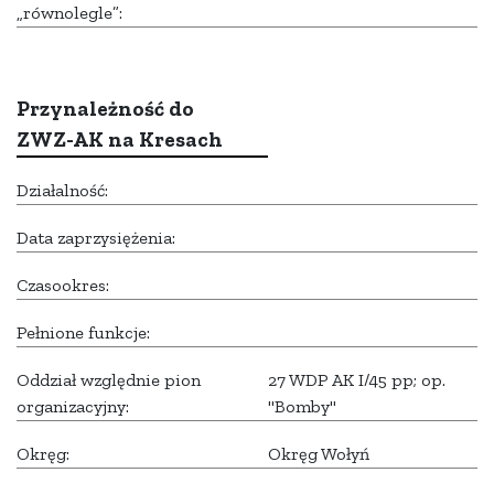
„równolegle”:
Przynależność do
ZWZ-AK na Kresach
Działalność:
Data zaprzysiężenia:
Czasookres:
Pełnione funkcje:
Oddział względnie pion
27 WDP AK I/45 pp; op.
organizacyjny:
"Bomby"
Okręg:
Okręg Wołyń