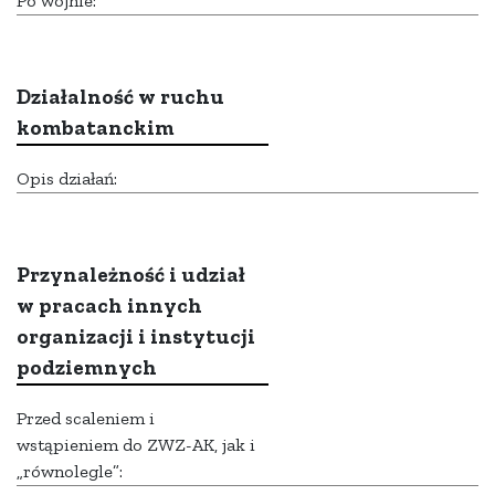
Po wojnie:
Działalność w ruchu
kombatanckim
Opis działań:
Przynależność i udział
w pracach innych
organizacji i instytucji
podziemnych
Przed scaleniem i
wstąpieniem do ZWZ-AK, jak i
„równolegle”: