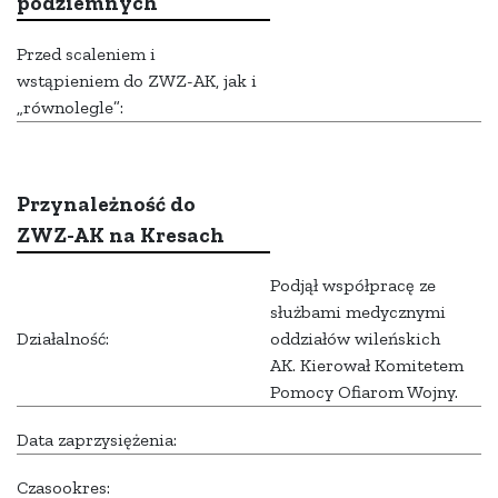
podziemnych
Przed scaleniem i
wstąpieniem do ZWZ-AK, jak i
„równolegle”:
Przynależność do
ZWZ-AK na Kresach
Podjął współpracę ze
służbami medycznymi
Działalność:
oddziałów wileńskich
AK. Kierował Komitetem
Pomocy Ofiarom Wojny.
Data zaprzysiężenia:
Czasookres: