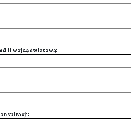
d II wojną światową:
onspiracji: