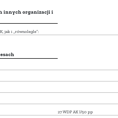
h innych organizacji i
 jak i „równolegle”:
resach
27 WDP AK I/50 pp