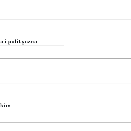
a i polityczna
ckim