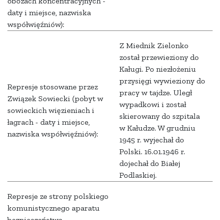
obozach koncentracyjnych -
daty i miejsce, nazwiska
współwięźniów):
Z Miednik Zielonko
został przewieziony do
Kaługi. Po niezłożeniu
przysięgi wywieziony do
Represje stosowane przez
pracy w tajdze. Uległ
Związek Sowiecki (pobyt w
wypadkowi i został
sowieckich więzieniach i
skierowany do szpitala
łagrach - daty i miejsce,
w Kałudze. W grudniu
nazwiska współwięźniów):
1945 r. wyjechał do
Polski. 16.01.1946 r.
dojechał do Białej
Podlaskiej.
Represje ze strony polskiego
komunistycznego aparatu
bezpieczeństwa