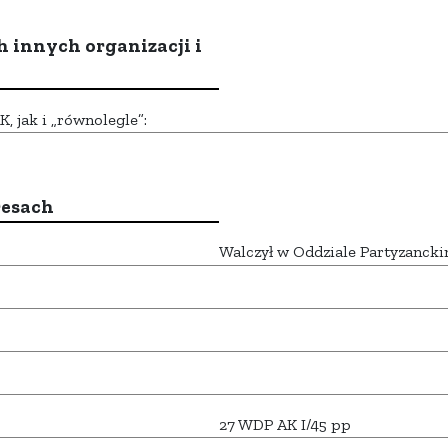
h innych organizacji i
 jak i „równolegle”:
resach
Walczył w Oddziale Partyzancki
27 WDP AK I/45 pp