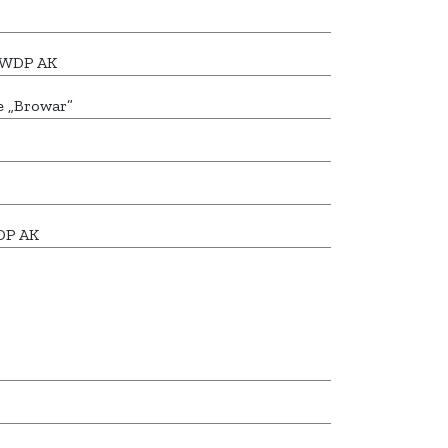
7 WDP AK
e „Browar”
WDP AK