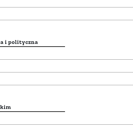
a i polityczna
ckim