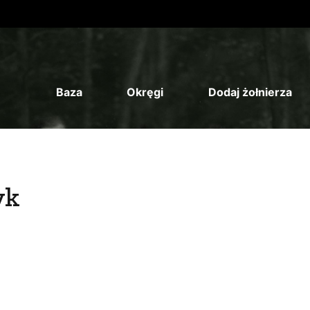
Baza
Okręgi
Dodaj żołnierza
yk