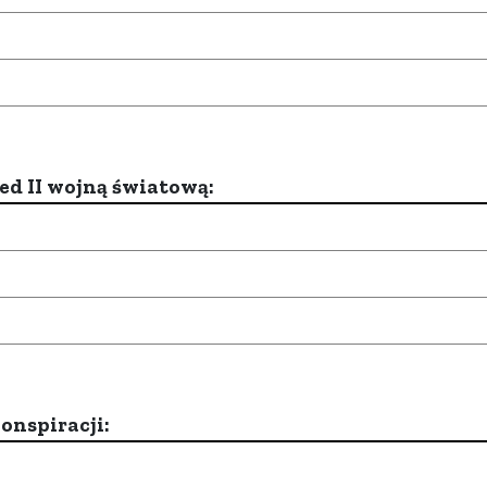
d II wojną światową:
onspiracji: