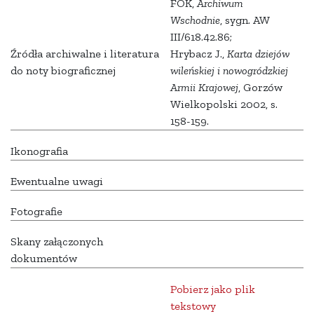
FOK,
Archiwum
Wschodnie
, sygn. AW
III/618.42.86;
Źródła archiwalne i literatura
Hrybacz J.,
Karta dziejów
do noty biograficznej
wileńskiej i nowogródzkiej
Armii Krajowej
, Gorzów
Wielkopolski 2002, s.
158-159.
Ikonografia
Ewentualne uwagi
Fotografie
Skany załączonych
dokumentów
Pobierz jako plik
tekstowy