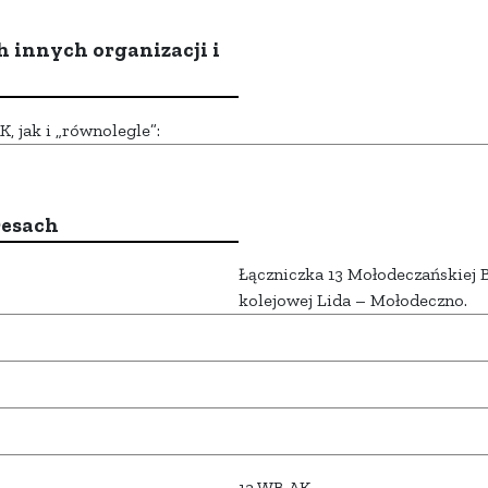
h innych organizacji i
 jak i „równolegle”:
resach
Łączniczka 13 Mołodeczańskiej B
kolejowej Lida – Mołodeczno.
13 WB AK