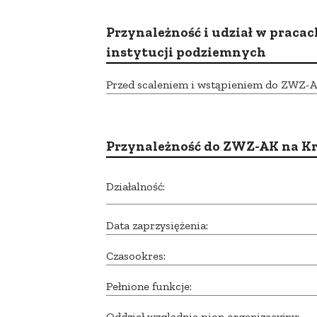
Przynależność i udział w pracac
instytucji podziemnych
Przed scaleniem i wstąpieniem do ZWZ-AK,
Przynależność do ZWZ-AK na K
Działalność:
Data zaprzysiężenia:
Czasookres:
Pełnione funkcje:
Oddział względnie pion organizacyjny: