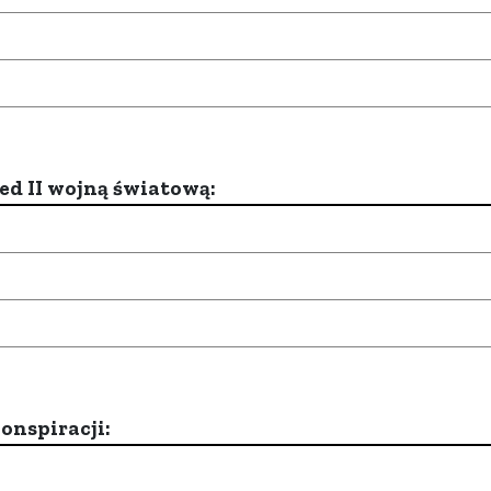
d II wojną światową:
onspiracji: