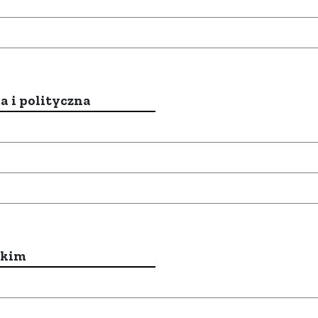
a i polityczna
ckim