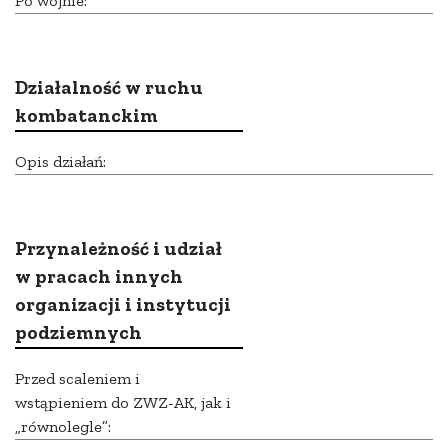
Po wojnie:
Działalność w ruchu
kombatanckim
Opis działań:
Przynależność i udział
w pracach innych
organizacji i instytucji
podziemnych
Przed scaleniem i
wstąpieniem do ZWZ-AK, jak i
„równolegle”: