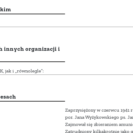
ckim
h innych organizacji i
 jak i „równolegle”:
resach
Zaprzysiężony w czerwcu 1941 
por. Jana Wyżykowskiego ps. Ja
Zajmował się zbieraniem amunic
Zatrudniony kilkakrotnie jako