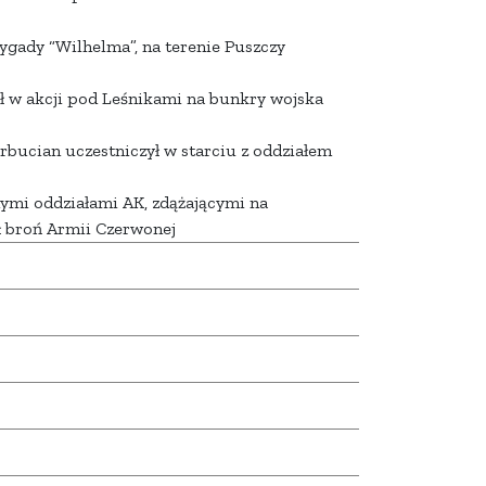
ygady “Wilhelma”, na terenie Puszczy
ł w akcji pod Leśnikami na bunkry wojska
rbucian uczestniczył w starciu z oddziałem
nnymi oddziałami AK, zdążającymi na
ł broń Armii Czerwonej