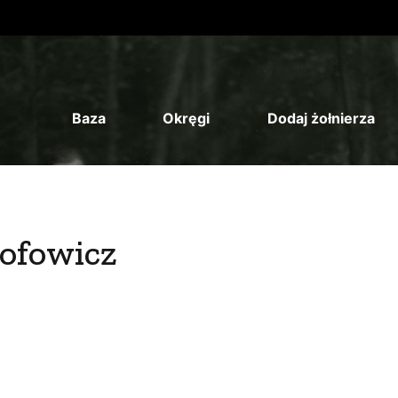
Baza
Okręgi
Dodaj żołnierza
tofowicz