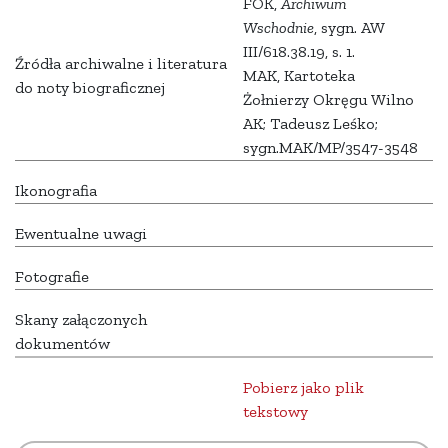
FOK,
Archiwum
Wschodnie
, sygn. AW
III/618.38.19, s. 1.
Źródła archiwalne i literatura
MAK, Kartoteka
do noty biograficznej
Żołnierzy Okręgu Wilno
AK; Tadeusz Leśko;
sygn.MAK/MP/3547-3548
Ikonografia
Ewentualne uwagi
Fotografie
Skany załączonych
dokumentów
Pobierz jako plik
tekstowy