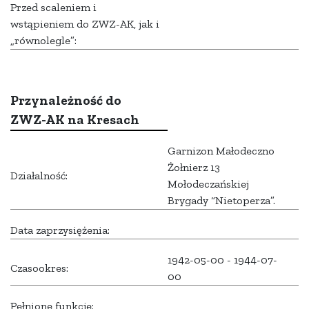
Przed scaleniem i
wstąpieniem do ZWZ-AK, jak i
„równolegle”:
Przynależność do
ZWZ-AK na Kresach
Garnizon Małodeczno
Żołnierz 13
Działalność:
Mołodeczańskiej
Brygady “Nietoperza”.
Data zaprzysiężenia:
1942-05-00 - 1944-07-
Czasookres:
00
Pełnione funkcje: