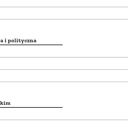
a i polityczna
ckim