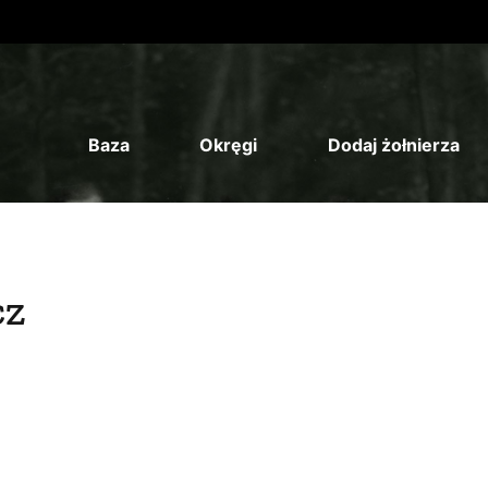
Baza
Okręgi
Dodaj żołnierza
cz