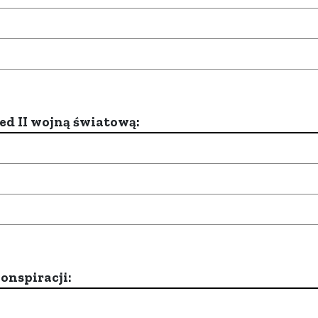
d II wojną światową:
onspiracji: