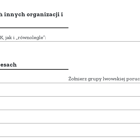
h innych organizacji i
 jak i „równolegle”:
resach
Żołnierz grupy lwowskiej poruc