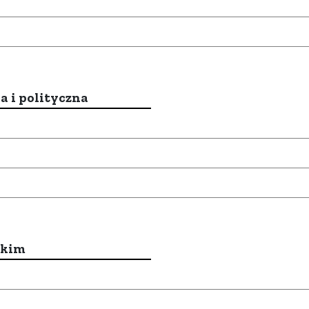
a i polityczna
ckim