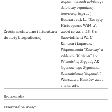
wspomnieniach żołnierzy i
działaczy organizacji
terenowej
, (oprac.)
Bednarczuk L., “Zeszyty
Historyczne WiN-u”,
Źródła archiwalne i literatura
2004 nr 22, s. 46, 89;
do noty biograficznej
Szewieliński W.,
U
Kmicica i Łupaszki.
Wspomnienia “Zawiszy” z
oddziału “Kmicica” i 5
Wieleńskiej Brygady AK
legendarnego Zygmunta
Szendzielarza “Łupaszki”,
Warszawa-Kraków 2015,
s. 232, 247.
Ikonografia
Ewentualne uwagi