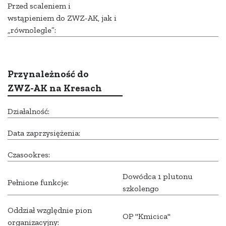
Przed scaleniem i
wstąpieniem do ZWZ-AK, jak i
„równolegle”:
Przynależność do
ZWZ-AK na Kresach
Działalność:
Data zaprzysiężenia:
Czasookres:
Dowódca 1 plutonu
Pełnione funkcje:
szkolengo
Oddział względnie pion
OP "Kmicica"
organizacyjny: